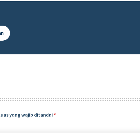
an
Ruas yang wajib ditandai
*