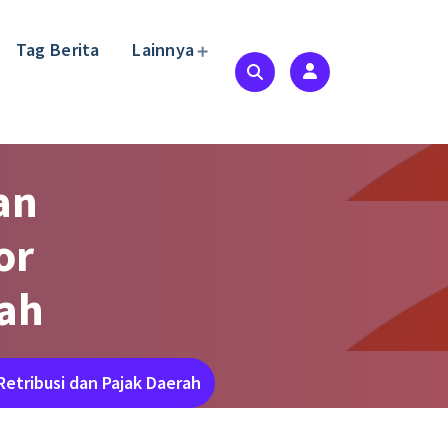
Tag Berita
Lainnya
an
or
rah
etribusi dan Pajak Daerah