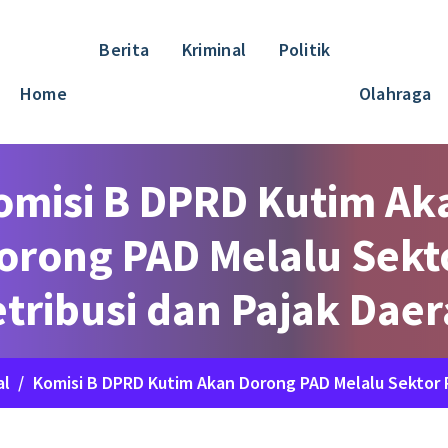
Berita
Kriminal
Politik
Home
Olahraga
omisi B DPRD Kutim Ak
orong PAD Melalu Sekt
tribusi dan Pajak Dae
al
/
Komisi B DPRD Kutim Akan Dorong PAD Melalu Sektor R