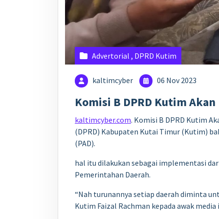
Advertorial
,
DPRD Kutim
kaltimcyber
06 Nov 2023
Komisi B DPRD Kutim Akan D
kaltimcyber.com
. Komisi B DPRD Kutim Aka
(DPRD) Kabupaten Kutai Timur (Kutim) b
(PAD).
hal itu dilakukan sebagai implementasi 
Pemerintahan Daerah.
“Nah turunannya setiap daerah diminta un
Kutim Faizal Rachman kepada awak media in