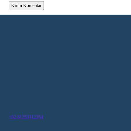
Alamat Redaksi
Jalan KH. Ahmad Dahlan Gang Kelengkeng Nomor 05,
Desa/Kelurahan Sangatta Utara, Kec. Sangatta Utara, Kab.
Kutai Timur, Provinsi Kalimantan Timur, Kode Pos : 75683
Redaksi
1.Direktur : Alpiansyah 2.Redaktur : Gunawan (Utama)
3.Wartawan: Rusliansyah (Madya) Nupiansyah (Muda)
Hubungi Kami 24/7
+62 81253312354