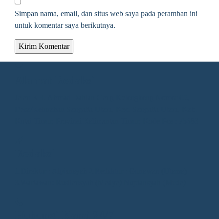
Simpan nama, email, dan situs web saya pada peramban ini
untuk komentar saya berikutnya.
Alamat Redaksi
Jalan KH. Ahmad Dahlan Gang Kelengkeng Nomor 05,
Desa/Kelurahan Sangatta Utara, Kec. Sangatta Utara, Kab.
Kutai Timur, Provinsi Kalimantan Timur, Kode Pos : 75683
Redaksi
1.Direktur : Alpiansyah 2.Redaktur : Gunawan (Utama)
3.Wartawan: Rusliansyah (Madya) Nupiansyah (Muda)
Hubungi Kami 24/7