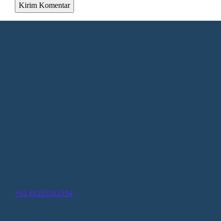
Alamat Redaksi
Jalan KH. Ahmad Dahlan Gang Kelengkeng Nomor 05,
Desa/Kelurahan Sangatta Utara, Kec. Sangatta Utara, Kab.
Kutai Timur, Provinsi Kalimantan Timur, Kode Pos : 75683
Redaksi
1.Direktur : Alpiansyah 2.Redaktur : Gunawan (Utama)
3.Wartawan: Rusliansyah (Madya) Nupiansyah (Muda)
Hubungi Kami 24/7
+62 81253312354