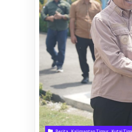
Berita
,
Kalimantan Timur
,
Kutai Tim