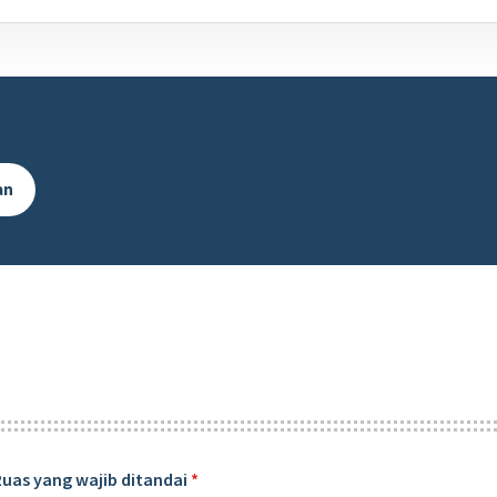
an
Ruas yang wajib ditandai
*