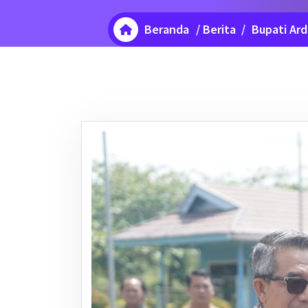
Beranda
/
Berita
/
Bupati Ar