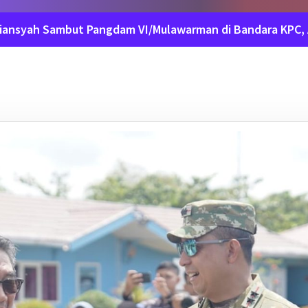
diansyah Sambut Pangdam VI/Mulawarman di Bandara KPC, 