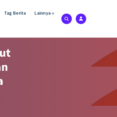
Tag Berita
Lainnya
ut
an
a