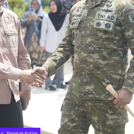
ur
,
Pemkab Kutim