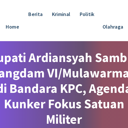
Berita
Kriminal
Politik
Home
Olahraga
upati Ardiansyah Samb
angdam VI/Mulawarm
di Bandara KPC, Agend
Kunker Fokus Satuan
Militer