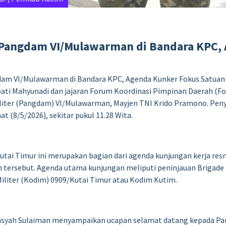
 Pangdam VI/Mulawarman di Bandara KPC,
am VI/Mulawarman di Bandara KPC, Agenda Kunker Fokus Satuan Mi
upati Mahyunadi dan jajaran Forum Koordinasi Pimpinan Daerah 
iter (Pangdam) VI/Mulawarman, Mayjen TNI Krido Pramono. Peny
 (8/5/2026), sekitar pukul 11.28 Wita.
ai Timur ini merupakan bagian dari agenda kunjungan kerja res
ah tersebut. Agenda utama kunjungan meliputi peninjauan Brigade 
iliter (Kodim) 0909/Kutai Timur atau Kodim Kutim.
ansyah Sulaiman menyampaikan ucapan selamat datang kepada P