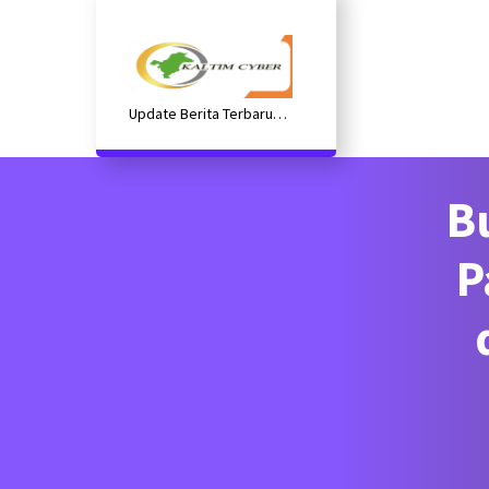
Lewati
ke
konten
Update Berita Terbaru
Kaltim
B
P