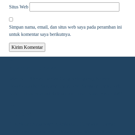
Situs Web
Simpan nama, email, dan situs web saya pada peramban ini
untuk komentar saya berikutnya.
Alamat Redaksi
Jalan KH. Ahmad Dahlan Gang Kelengkeng Nomor 05,
Desa/Kelurahan Sangatta Utara, Kec. Sangatta Utara, Kab.
Kutai Timur, Provinsi Kalimantan Timur, Kode Pos : 75683
Redaksi
1.Direktur : Alpiansyah 2.Redaktur : Gunawan (Utama)
3.Wartawan: Rusliansyah (Madya) Nupiansyah (Muda)