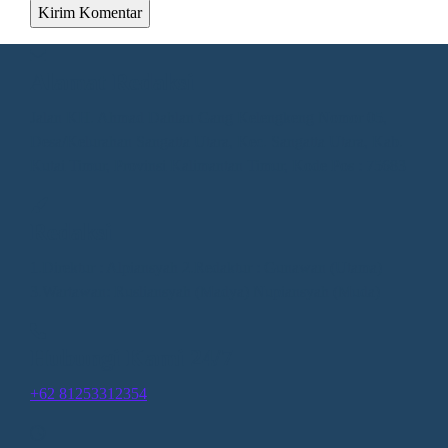
Alamat Redaksi
Jalan KH. Ahmad Dahlan Gang Kelengkeng Nomor 05,
Desa/Kelurahan Sangatta Utara, Kec. Sangatta Utara, Kab.
Kutai Timur, Provinsi Kalimantan Timur, Kode Pos : 75683
Redaksi
1.Direktur : Alpiansyah 2.Redaktur : Gunawan (Utama)
3.Wartawan: Rusliansyah (Madya) Nupiansyah (Muda)
Hubungi Kami 24/7
+62 81253312354