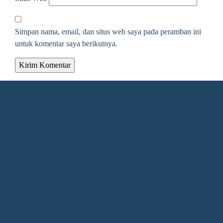
Simpan nama, email, dan situs web saya pada peramban ini
untuk komentar saya berikutnya.
Alamat Redaksi
Jalan KH. Ahmad Dahlan Gang Kelengkeng Nomor 05,
Desa/Kelurahan Sangatta Utara, Kec. Sangatta Utara, Kab.
Kutai Timur, Provinsi Kalimantan Timur, Kode Pos : 75683
Redaksi
1.Direktur : Alpiansyah 2.Redaktur : Gunawan (Utama)
3.Wartawan: Rusliansyah (Madya) Nupiansyah (Muda)