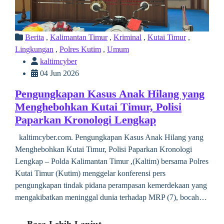
Berita
,
Kalimantan Timur
,
Kriminal
,
Kutai Timur
,
Lingkungan
,
Polres Kutim
,
Umum
kaltimcyber
04 Jun 2026
Pengungkapan Kasus Anak Hilang yang
Menghebohkan Kutai Timur, Polisi
Paparkan Kronologi Lengkap
kaltimcyber.com. Pengungkapan Kasus Anak Hilang yang
Menghebohkan Kutai Timur, Polisi Paparkan Kronologi
Lengkap – Polda Kalimantan Timur ,(Kaltim) bersama Polres
Kutai Timur (Kutim) menggelar konferensi pers
pengungkapan tindak pidana perampasan kemerdekaan yang
mengakibatkan meninggal dunia terhadap MRP (7), bocah…
Baca Lebih Lanjut