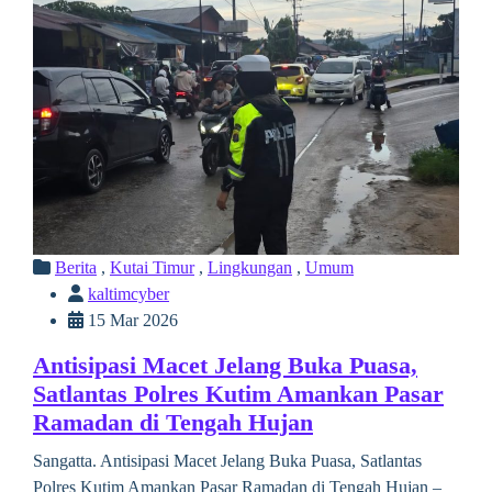
Berita
,
Kutai Timur
,
Lingkungan
,
Umum
kaltimcyber
15 Mar 2026
Antisipasi Macet Jelang Buka Puasa,
Satlantas Polres Kutim Amankan Pasar
Ramadan di Tengah Hujan
Sangatta. Antisipasi Macet Jelang Buka Puasa, Satlantas
Polres Kutim Amankan Pasar Ramadan di Tengah Hujan –