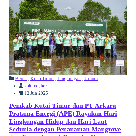
Berita
,
Kutai Timur
,
Lingkungan
,
Umum
kaltimcyber
12 Jun 2025
Pemkab Kutai Timur dan PT Arkara
Pratama Energi (APE) Rayakan Hari
Lingkungan Hidup dan Hari Laut
Sedunia dengan Penanaman Mangrove