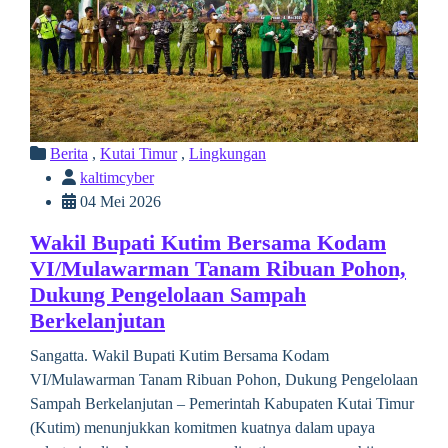
Berita
,
Kutai Timur
,
Lingkungan
kaltimcyber
04 Mei 2026
Wakil Bupati Kutim Bersama Kodam
VI/Mulawarman Tanam Ribuan Pohon,
Dukung Pengelolaan Sampah
Berkelanjutan
Sangatta. Wakil Bupati Kutim Bersama Kodam
VI/Mulawarman Tanam Ribuan Pohon, Dukung Pengelolaan
Sampah Berkelanjutan – Pemerintah Kabupaten Kutai Timur
(Kutim) menunjukkan komitmen kuatnya dalam upaya