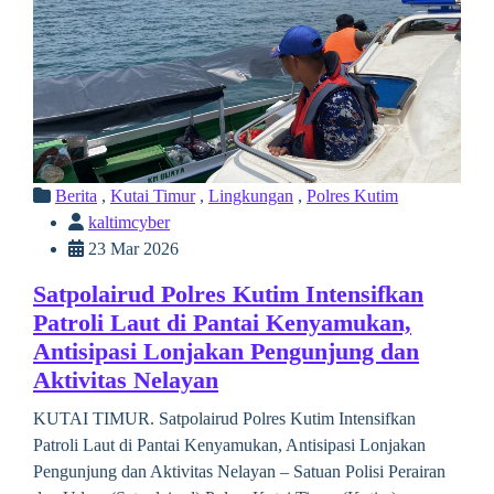
Berita
,
Kutai Timur
,
Lingkungan
,
Polres Kutim
kaltimcyber
23 Mar 2026
Satpolairud Polres Kutim Intensifkan
Patroli Laut di Pantai Kenyamukan,
Antisipasi Lonjakan Pengunjung dan
Aktivitas Nelayan
KUTAI TIMUR. Satpolairud Polres Kutim Intensifkan
Patroli Laut di Pantai Kenyamukan, Antisipasi Lonjakan
Pengunjung dan Aktivitas Nelayan – Satuan Polisi Perairan