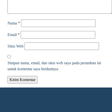
Nama
*
Email
*
Situs Web
Simpan nama, email, dan situs web saya pada peramban ini
untuk komentar saya berikutnya.
Alamat Redaksi
Jalan KH. Ahmad Dahlan Gang Kelengkeng Nomor 05,
Desa/Kelurahan Sangatta Utara, Kec. Sangatta Utara, Kab.