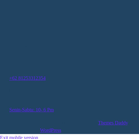
Kutai Timur, Provinsi Kalimantan Timur, Kode Pos : 75683
Redaksi
1.Direktur : Alpiansyah 2.Redaktur : Gunawan (Utama)
3.Wartawan: Rusliansyah (Madya) Nupiansyah (Muda)
Hubungi Kami 24/7
+62 81253312354
Jam Buka
Senin-Sabtu: 10- 6 Pm
Hak cipta &salinan; {tahun ini}. Dibuat oleh
Themes Daddy
.
Didukung oleh
WordPress
.
Exit mobile version