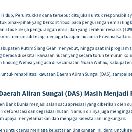
Hidup, Peruntukkan dana tersebut ditujukan untuk responsibility 
uk pihak-pihak yang berkontribusi pada pengurangan emisi lingku
 atas kinerja pengurangan emisi dan yang terakhir rewards (10%
mitmen untuk tetap menjaga tutupan hutan di Provinsi Kaltim.
abupaten Kutim Siang Geah menyebut, hingga saat ini program t
 berada di sekitar kawasan hutan yang secara turun temurun kon
an lindung Wehea yang ada di Kecamatan Muara Wahau, Kabupaten
a untuk rehabilitasi kawasan Daerah Aliran Sungai (DAS), sampai 
Daerah Aliran Sungai (DAS) Masih Menjad
eh Bank Dunia menjadi salah satu apresiasi yang diberikan oleh 
 deforestasi dan degradasi hutan. Namun dirinya juga menginga
alam upaya menyelamatkan dan menjaga kelestarian lingkungan.
 untuk terus menjaga kelestarian lingkungan ini, demi untuk ge