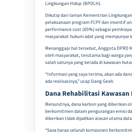
Lingkungan Hidup (BPDLH).
Dikutip dari laman Kementrian Lingkungan 
pelaksanaan program FCPF dan insentif unt
performance cost (65%) sebagai pembiayaan
masyarakat hukum adat yang mempunyai ko
Menanggapi hal tersebut, Anggota DPRD K
oleh masyarakat, terutama bagi warga yang
salah satunya yang berada di kawasan hut
“Informasi yang saya terima, akan ada dan
ada realisasinya,” ucap Siang Geah.
Dana Rehabilitasi Kawasan 
Menurutnya, dana karbon yang diberikan ol
berkomitmen dalam pengurangan emisi dari
diberikan tidak dijadikan alasan utama d
“Saya harap seluruh komponen berkomitmen