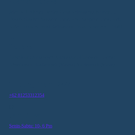
Alamat Redaksi
Jalan KH. Ahmad Dahlan Gang Kelengkeng Nomor 05,
Desa/Kelurahan Sangatta Utara, Kec. Sangatta Utara, Kab.
Kutai Timur, Provinsi Kalimantan Timur, Kode Pos : 75683
Redaksi
1.Direktur : Alpiansyah 2.Redaktur : Gunawan (Utama)
3.Wartawan: Rusliansyah (Madya) Nupiansyah (Muda)
Hubungi Kami 24/7
+62 81253312354
Jam Buka
Senin-Sabtu: 10- 6 Pm