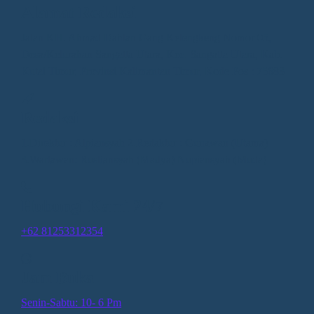
Alamat Redaksi
Jalan KH. Ahmad Dahlan Gang Kelengkeng Nomor 05,
Desa/Kelurahan Sangatta Utara, Kec. Sangatta Utara, Kab.
Kutai Timur, Provinsi Kalimantan Timur, Kode Pos : 75683
Redaksi
1.Direktur : Alpiansyah 2.Redaktur : Gunawan (Utama)
3.Wartawan: Rusliansyah (Madya) Nupiansyah (Muda)
Hubungi Kami 24/7
+62 81253312354
Jam Buka
Senin-Sabtu: 10- 6 Pm