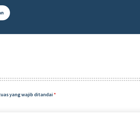
an
Ruas yang wajib ditandai
*