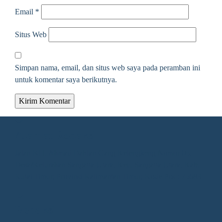
Email
*
Situs Web
Simpan nama, email, dan situs web saya pada peramban ini
untuk komentar saya berikutnya.
Alamat Redaksi
Jalan KH. Ahmad Dahlan Gang Kelengkeng Nomor 05,
Desa/Kelurahan Sangatta Utara, Kec. Sangatta Utara, Kab.
Kutai Timur, Provinsi Kalimantan Timur, Kode Pos : 75683
Redaksi