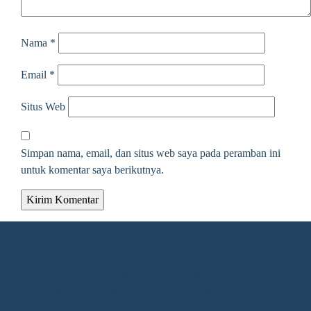
Nama
*
Email
*
Situs Web
Simpan nama, email, dan situs web saya pada peramban ini
untuk komentar saya berikutnya.
Alamat Redaksi
Jalan KH. Ahmad Dahlan Gang Kelengkeng Nomor 05,
Desa/Kelurahan Sangatta Utara, Kec. Sangatta Utara, Kab.
Kutai Timur, Provinsi Kalimantan Timur, Kode Pos : 75683