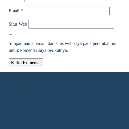
Email
*
Situs Web
Simpan nama, email, dan situs web saya pada peramban ini
untuk komentar saya berikutnya.
Alamat Redaksi
Jalan KH. Ahmad Dahlan Gang Kelengkeng Nomor 05,
Desa/Kelurahan Sangatta Utara, Kec. Sangatta Utara, Kab.
Kutai Timur, Provinsi Kalimantan Timur, Kode Pos : 75683
Redaksi