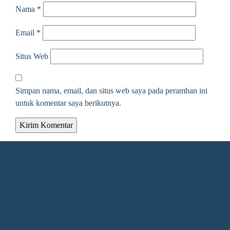
Nama
*
Email
*
Situs Web
Simpan nama, email, dan situs web saya pada peramban ini
untuk komentar saya berikutnya.
Alamat Redaksi
Jalan KH. Ahmad Dahlan Gang Kelengkeng Nomor 05,
Desa/Kelurahan Sangatta Utara, Kec. Sangatta Utara, Kab.
Kutai Timur, Provinsi Kalimantan Timur, Kode Pos : 75683