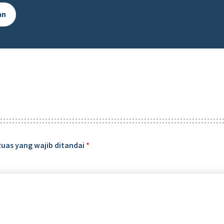
an
Ruas yang wajib ditandai
*