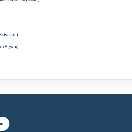
)
ristiani)
ah Alyani)
an