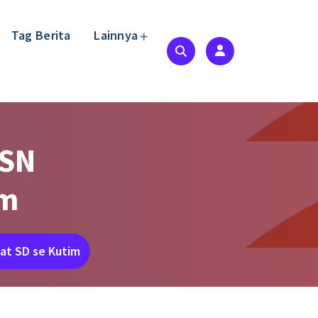
Tag Berita
Lainnya
2SN
im
at SD se Kutim