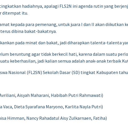
itingkatkan hadiahnya, apalagi FLS2N ini agenda rutin yang berjen
 ditempat itu.
mat kepada para pemenang, untuk juara I dan II akan diikutkan ke
 terus dibina bakat-bakatnya.
nkan pada minat dan bakat, jadi diharapkan talenta-talenta yang d
lum beruntung agar tidak berkecil hati, karena dalam suatu per
uatu keberhasilan, jadi kalian semua adalah anak-anak terbaik Ku
iswa Nasional (FL2SN) Sekolah Dasar (SD) tingkat Kabupaten tahu
 Avriliani, Aisyah Maharani, Habibah Putri Rahmawati)
 Vaca, Dieta Syarafana Maryono, Karlita Nayla Putri)
nisa Himman, Nancy Rahadatul Aisy Zulkarnaen, Fatiha)