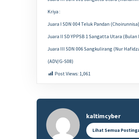
Kriya :
Juara I SDN 004 Teluk Pandan (Choirunnisa
Juara II SD YPPSB 1 Sangatta Utara (Bulan K
Juara III SDN 006 Sangkulirang (Nur Hafidz
(ADV/G-S08)
Post Views:
1,061
kaltimcyber
Lihat Semua Posting