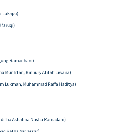
a Lakapu)
lfaruqi)
)
Agung Ramadhani)
ha Mur Irfan, Binnury Afifah Liwana)
ram Lukman, Muhammad Raffa Haditya)
rdifha Ashalina Nasha Ramadani)
mad Rafha Muyassar)