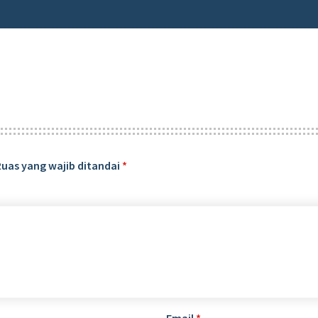
Ruas yang wajib ditandai
*
Email
*