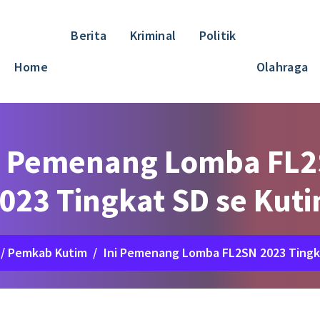
Berita
Kriminal
Politik
Home
Olahraga
i Pemenang Lomba FL
023 Tingkat SD se Kut
/
Pemkab Kutim
/
Ini Pemenang Lomba FL2SN 2023 Tingk