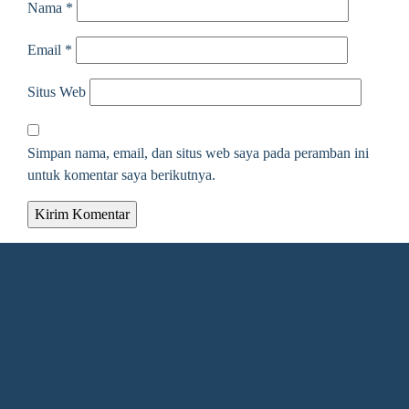
Nama
*
Email
*
Situs Web
Simpan nama, email, dan situs web saya pada peramban ini
untuk komentar saya berikutnya.
Alamat Redaksi
Jalan KH. Ahmad Dahlan Gang Kelengkeng Nomor 05,
Desa/Kelurahan Sangatta Utara, Kec. Sangatta Utara, Kab.
Kutai Timur, Provinsi Kalimantan Timur, Kode Pos : 75683