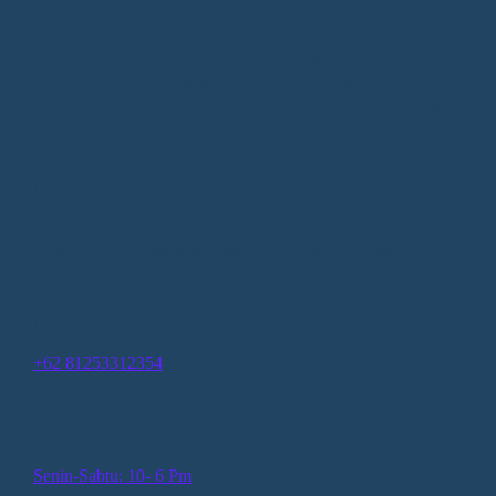
Alamat Redaksi
Jalan KH. Ahmad Dahlan Gang Kelengkeng Nomor 05,
Desa/Kelurahan Sangatta Utara, Kec. Sangatta Utara, Kab.
Kutai Timur, Provinsi Kalimantan Timur, Kode Pos : 75683
Redaksi
1.Direktur : Alpiansyah 2.Redaktur : Gunawan (Utama)
3.Wartawan: Rusliansyah (Madya) Nupiansyah (Muda)
Hubungi Kami 24/7
+62 81253312354
Jam Buka
Senin-Sabtu: 10- 6 Pm