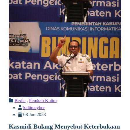
Berita
,
Pemkab Kutim
kaltimcyber
08 Jun 2023
Kasmidi Bulang Menyebut Keterbukaan