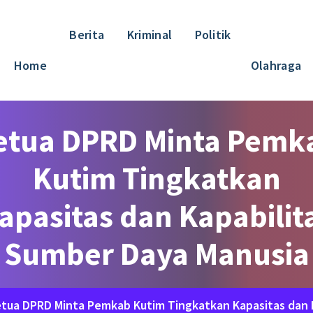
Berita
Kriminal
Politik
Home
Olahraga
etua DPRD Minta Pemk
Kutim Tingkatkan
apasitas dan Kapabilit
Sumber Daya Manusia
tua DPRD Minta Pemkab Kutim Tingkatkan Kapasitas dan 