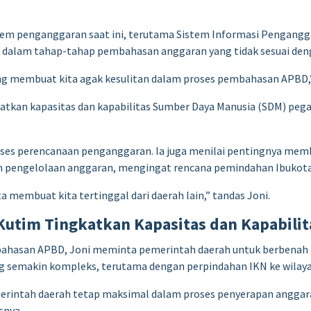
em penganggaran saat ini, terutama Sistem Informasi Penganggar
dalam tahap-tahap pembahasan anggaran yang tidak sesuai den
 yang membuat kita agak kesulitan dalam proses pembahasan APBD,
tkan kapasitas dan kapabilitas Sumber Daya Manusia (SDM) pega
ses perencanaan penganggaran. Ia juga menilai pentingnya memb
pengelolaan anggaran, mengingat rencana pemindahan Ibukota 
membuat kita tertinggal dari daerah lain,” tandas Joni.
utim Tingkatkan Kapasitas dan Kapabili
asan APBD, Joni meminta pemerintah daerah untuk berbenah diri
 semakin kompleks, terutama dengan perpindahan IKN ke wilay
emerintah daerah tetap maksimal dalam proses penyerapan anggara
snya.