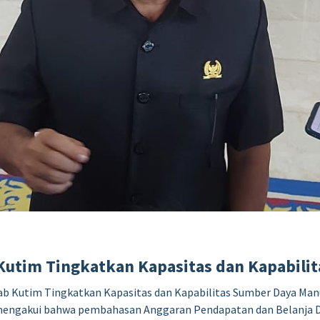
utim Tingkatkan Kapasitas dan Kapabili
b Kutim Tingkatkan Kapasitas dan Kapabilitas Sumber Daya Man
, mengakui bahwa pembahasan Anggaran Pendapatan dan Belanja 