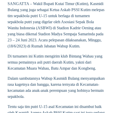
SANGATTA – Wakil Bupati Kutai Timur (Kutim), Kasmidi
Bulang yang juga sebagai Ketua Askab PSSI Kutim melepas
tim sepakbola putri U-15 untuk berlaga di turnamen
sepakbola putri yang digelar oleh Asosiasi Sepak Bola
Wanita Indonesia (ASBWI) di Stadion Kadrie Oening atau
yang biasa dikenal Stadion Madya Sempaja Samarinda pada
23 – 24 Juni 2023. Acara pelepasan dilaksanakan, Minggu,
(18/6/2023) di Rumah Jabatan Wabup Kutim.
Di turnamen ini Kutim mengirim klub Bintang Wahau yang
semua pemainnya asli putri daerah Kutim, yakni dari
Kecamatan Muara Wahau, Batu Ampar dan Kongbeng.
Dalam sambutannya Wabup Kasmidi Bulang menyampaikan
rasa kagetnya dan bangga, karena ternyata di Kecamatan-
kecamatan ada anak-anak perempuan yang hobinya bermain
sepakbola.
Tentu saja tim putri U-15 asal Kecamatan ini disambut baik
oleh Kasmidi, karena Askab PSSI Kutim saat ini juga sedang