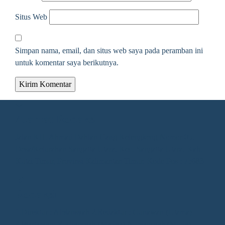
Situs Web
Simpan nama, email, dan situs web saya pada peramban ini
untuk komentar saya berikutnya.
Alamat Redaksi
Jalan KH. Ahmad Dahlan Gang Kelengkeng Nomor 05,
Desa/Kelurahan Sangatta Utara, Kec. Sangatta Utara, Kab.
Kutai Timur, Provinsi Kalimantan Timur, Kode Pos : 75683
Redaksi
1.Direktur : Alpiansyah 2.Redaktur : Gunawan (Utama)
3.Wartawan: Rusliansyah (Madya) Nupiansyah (Muda)