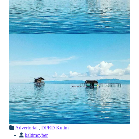
Advertorial
,
DPRD Kutim
kaltimcyber