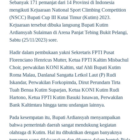
Sebanyak 171 pemanjat dari 14 Provinsi di Indonesia
mengikuti Kejuaraan National Sport Climbing Competition
(NSCC) Bupati Cup III Kutai Timur (Kutim) 2023.
Kejuaraan tersebut dibuka langsung Bupati Kutim
Ardiansyah Sulaiman di Arena Panjat Tebing Bukit Pelangi,
Sabtu (25/11/2023) sore.
Hadir dalam pembukaan yakni Sekretaris FPTI Pusat
Florenciano Henricus Mutter, Ketua FPTI Kaltim Misbachul
Choir, perwakilan KONI Kaltim, staf Ahli Bupati Kutim
Roma Malau, Danlanal Sangatta Letkol Laut (P) Rudi
Iskandar, Perwakilan Forkopimda, Dirut Perundam Tirta
Tuah Benua Kutim Suparjan, Ketua KONI Kutim Rudi
Hartono, Ketua FPTI Kutim Basuki Isnawan, Perwakilan
Bank Kaltimtara hingga tamu undangan lainnya.
Pada kesempatan itu, Bupati Ardiansyah menyampaikan
bahwa pemerintah daerah sangat mendukung kegiatan
olahraga di Kutim. Hal itu dibuktikan dengan banyaknya
turnamen yang dilaksanakan dan dikemas dalam bentuk Piala