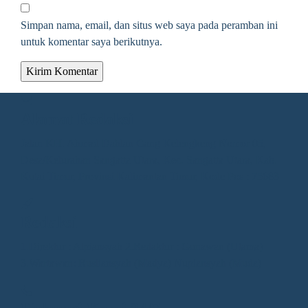
Simpan nama, email, dan situs web saya pada peramban ini
untuk komentar saya berikutnya.
Alamat Redaksi
Jalan KH. Ahmad Dahlan Gang Kelengkeng Nomor 05,
Desa/Kelurahan Sangatta Utara, Kec. Sangatta Utara, Kab.
Kutai Timur, Provinsi Kalimantan Timur, Kode Pos : 75683
Redaksi
1.Direktur : Alpiansyah 2.Redaktur : Gunawan (Utama)
3.Wartawan: Rusliansyah (Madya) Nupiansyah (Muda)