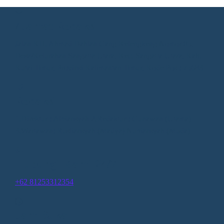
Alamat Redaksi
Jalan KH. Ahmad Dahlan Gang Kelengkeng Nomor 05,
Desa/Kelurahan Sangatta Utara, Kec. Sangatta Utara, Kab.
Kutai Timur, Provinsi Kalimantan Timur, Kode Pos : 75683
Redaksi
1.Direktur : Alpiansyah 2.Redaktur : Gunawan (Utama)
3.Wartawan: Rusliansyah (Madya) Nupiansyah (Muda)
Hubungi Kami 24/7
+62 81253312354
Jam Buka