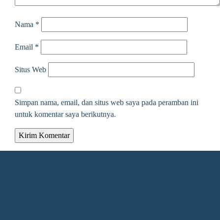
Nama
*
Email
*
Situs Web
Simpan nama, email, dan situs web saya pada peramban ini
untuk komentar saya berikutnya.
Alamat Redaksi
Jalan KH. Ahmad Dahlan Gang Kelengkeng Nomor 05,
Desa/Kelurahan Sangatta Utara, Kec. Sangatta Utara, Kab.
Kutai Timur, Provinsi Kalimantan Timur, Kode Pos : 75683