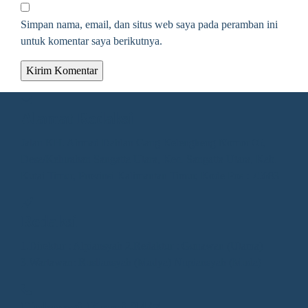
Simpan nama, email, dan situs web saya pada peramban ini
untuk komentar saya berikutnya.
Alamat Redaksi
Jalan KH. Ahmad Dahlan Gang Kelengkeng Nomor 05,
Desa/Kelurahan Sangatta Utara, Kec. Sangatta Utara, Kab.
Kutai Timur, Provinsi Kalimantan Timur, Kode Pos : 75683
Redaksi
1.Direktur : Alpiansyah 2.Redaktur : Gunawan (Utama)
3.Wartawan: Rusliansyah (Madya) Nupiansyah (Muda)
Hubungi Kami 24/7