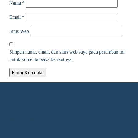
Nama
*
Email
*
Situs Web
Simpan nama, email, dan situs web saya pada peramban ini
untuk komentar saya berikutnya.
Alamat Redaksi
Jalan KH. Ahmad Dahlan Gang Kelengkeng Nomor 05,
Desa/Kelurahan Sangatta Utara, Kec. Sangatta Utara, Kab.
Kutai Timur, Provinsi Kalimantan Timur, Kode Pos : 75683