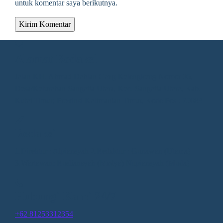
untuk komentar saya berikutnya.
Alamat Redaksi
Jalan KH. Ahmad Dahlan Gang Kelengkeng Nomor 05,
Desa/Kelurahan Sangatta Utara, Kec. Sangatta Utara, Kab.
Kutai Timur, Provinsi Kalimantan Timur, Kode Pos : 75683
Redaksi
1.Direktur : Alpiansyah 2.Redaktur : Gunawan (Utama)
3.Wartawan: Rusliansyah (Madya) Nupiansyah (Muda)
Hubungi Kami 24/7
+62 81253312354