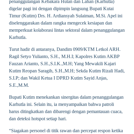
penanggulangan Kebakara Hutan dan Lahan (Karhutla)
digelar pagi ini dengan dipimpin langsung Bupati Kutai
Timur (Kutim) Drs. H. Ardiansyah Sulaiman, M.Si. Apel ini
diselenggarakan dalam rangka mengecek kesiapan dan
memperkuat kolaborasi lintas sektoral dalam penanggulangan
Karhutla.
Turut hadir di antaranya, Dandim 0909/KTM Letkol ARH.
Ragil Setyo Yulianto, S.H., M.H.I; Kapolres Kutim AKBP
Fauzan Arianto, S.H.,S.I.K.,M.H; Yang Mewakili Kajari
Kutim Reopan Saragih, S.H.,M.H; Sekda Kutim Rizali Hadi,
S.I.P; dan Wakil Ketua I DPRD Kutim Sayid Anjas,
S.E.,M.M.
Bupati Kutim menekankan sinergitas dalam penanggulangan
Karhutla ini. Selain itu, ia menyampaikan bahwa patroli
harus ditingkatkan dan dibarengi dengan pemantauan cuaca,
dan deteksi hotspot setiap hari.
“Siagakan personel di titik rawan dan percepat respon ketika