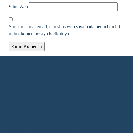
Situs Web
Simpan nama, email, dan situs web saya pada peramban ini
untuk komentar saya berikutnya.
Alamat Redaksi
Jalan KH. Ahmad Dahlan Gang Kelengkeng Nomor 05,
Desa/Kelurahan Sangatta Utara, Kec. Sangatta Utara, Kab.
Kutai Timur, Provinsi Kalimantan Timur, Kode Pos : 75683
Redaksi
1.Direktur : Alpiansyah 2.Redaktur : Gunawan (Utama)
3.Wartawan: Rusliansyah (Madya) Nupiansyah (Muda)