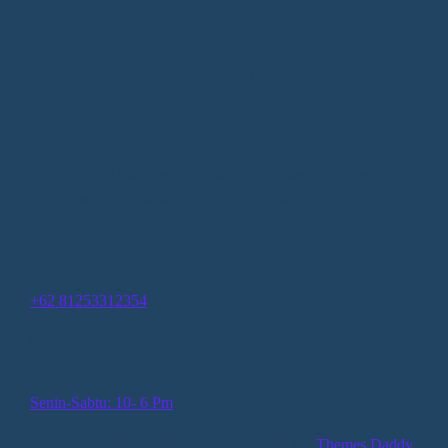
Jalan KH. Ahmad Dahlan Gang Kelengkeng Nomor 05,
Desa/Kelurahan Sangatta Utara, Kec. Sangatta Utara, Kab.
Kutai Timur, Provinsi Kalimantan Timur, Kode Pos : 75683
Redaksi
1.Direktur : Alpiansyah 2.Redaktur : Gunawan (Utama)
3.Wartawan: Rusliansyah (Madya) Nupiansyah (Muda)
Hubungi Kami 24/7
+62 81253312354
Jam Buka
Senin-Sabtu: 10- 6 Pm
Hak cipta &salinan; {tahun ini}. Dibuat oleh
Themes Daddy
.