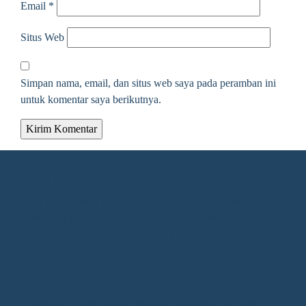
Email
*
Situs Web
Simpan nama, email, dan situs web saya pada peramban ini
untuk komentar saya berikutnya.
Alamat Redaksi
Jalan KH. Ahmad Dahlan Gang Kelengkeng Nomor 05,
Desa/Kelurahan Sangatta Utara, Kec. Sangatta Utara, Kab.
Kutai Timur, Provinsi Kalimantan Timur, Kode Pos : 75683
Redaksi
1.Direktur : Alpiansyah 2.Redaktur : Gunawan (Utama)