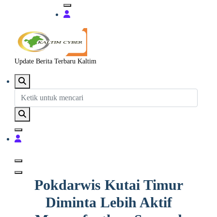
Update Berita Terbaru Kaltim
Pokdarwis Kutai Timur
Diminta Lebih Aktif