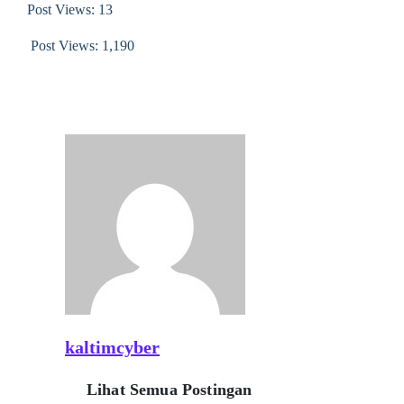
Post Views: 13
Post Views:
1,190
kaltimcyber
Lihat Semua Postingan