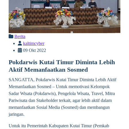
Berita
kaltimcyber
09 Okt 2022
Pokdarwis Kutai Timur Diminta Lebih
Aktif Memanfaatkan Sosmed
SANGATTA, Pokdarwis Kutai Timur Diminta Lebih Aktif
Memanfaatkan Sosmed – Untuk memotivasi Kelompok
Sadar Wisata (Pokdarwis), Pengelola Wisata, Travel, Mitra
Pariwisata dan Stakeholder terkait, agar lebih aktif dalam
memanfaatkan Sosial Media (Sosmed) dan membangun
jaringan.
Untuk itu Pemerintah Kabupaten Kutai Timur (Pemkab