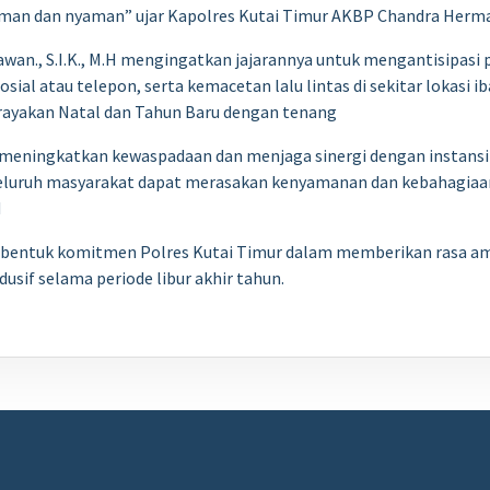
an dan nyaman” ujar Kapolres Kutai Timur AKBP Chandra Hermawa
an., S.I.K., M.H mengingatkan jajarannya untuk mengantisipasi 
osial atau telepon, serta kemacetan lalu lintas di sekitar lokasi
rayakan Natal dan Tahun Baru dengan tenang
meningkatkan kewaspadaan dan menjaga sinergi dengan instansi 
eluruh masyarakat dapat merasakan kenyamanan dan kebahagiaan 
H
n bentuk komitmen Polres Kutai Timur dalam memberikan rasa a
usif selama periode libur akhir tahun.