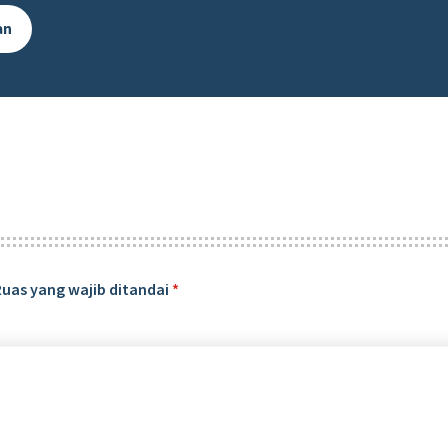
an
Ruas yang wajib ditandai
*