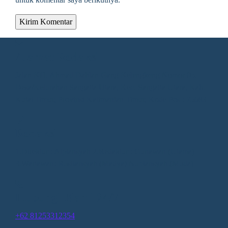
Alamat Redaksi
Jalan KH. Ahmad Dahlan Gang Kelengkeng Nomor 05,
Desa/Kelurahan Sangatta Utara, Kec. Sangatta Utara, Kab.
Kutai Timur, Provinsi Kalimantan Timur, Kode Pos : 75683
Redaksi
1.Direktur : Alpiansyah 2.Redaktur : Gunawan (Utama)
3.Wartawan: Rusliansyah (Madya) Nupiansyah (Muda)
Hubungi Kami 24/7
+62 81253312354