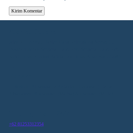
Alamat Redaksi
Jalan KH. Ahmad Dahlan Gang Kelengkeng Nomor 05,
Desa/Kelurahan Sangatta Utara, Kec. Sangatta Utara, Kab.
Kutai Timur, Provinsi Kalimantan Timur, Kode Pos : 75683
Redaksi
1.Direktur : Alpiansyah 2.Redaktur : Gunawan (Utama)
3.Wartawan: Rusliansyah (Madya) Nupiansyah (Muda)
Hubungi Kami 24/7
+62 81253312354