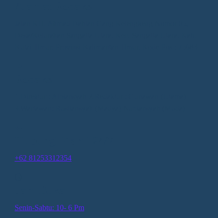
Alamat Redaksi
Jalan KH. Ahmad Dahlan Gang Kelengkeng Nomor 05,
Desa/Kelurahan Sangatta Utara, Kec. Sangatta Utara, Kab.
Kutai Timur, Provinsi Kalimantan Timur, Kode Pos : 75683
Redaksi
1.Direktur : Alpiansyah 2.Redaktur : Gunawan (Utama)
3.Wartawan: Rusliansyah (Madya) Nupiansyah (Muda)
Hubungi Kami 24/7
+62 81253312354
Jam Buka
Senin-Sabtu: 10- 6 Pm