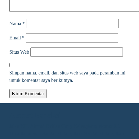
Nama
*
Email
*
Situs Web
Simpan nama, email, dan situs web saya pada peramban ini
untuk komentar saya berikutnya.
Alamat Redaksi
Jalan KH. Ahmad Dahlan Gang Kelengkeng Nomor 05,
Desa/Kelurahan Sangatta Utara, Kec. Sangatta Utara, Kab.