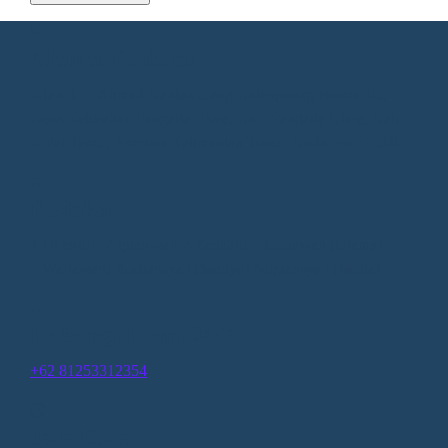
Alamat Redaksi
Jalan KH. Ahmad Dahlan Gang Kelengkeng Nomor 05,
Desa/Kelurahan Sangatta Utara, Kec. Sangatta Utara, Kab.
Kutai Timur, Provinsi Kalimantan Timur, Kode Pos : 75683
Redaksi
1.Direktur : Alpiansyah 2.Redaktur : Gunawan (Utama)
3.Wartawan: Rusliansyah (Madya) Nupiansyah (Muda)
Hubungi Kami 24/7
+62 81253312354
Jam Buka