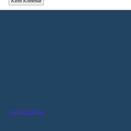
Alamat Redaksi
Jalan KH. Ahmad Dahlan Gang Kelengkeng Nomor 05,
Desa/Kelurahan Sangatta Utara, Kec. Sangatta Utara, Kab.
Kutai Timur, Provinsi Kalimantan Timur, Kode Pos : 75683
Redaksi
1.Direktur : Alpiansyah 2.Redaktur : Gunawan (Utama)
3.Wartawan: Rusliansyah (Madya) Nupiansyah (Muda)
Hubungi Kami 24/7
+62 81253312354