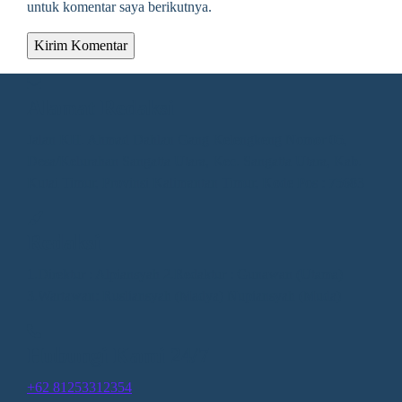
untuk komentar saya berikutnya.
Alamat Redaksi
Jalan KH. Ahmad Dahlan Gang Kelengkeng Nomor 05,
Desa/Kelurahan Sangatta Utara, Kec. Sangatta Utara, Kab.
Kutai Timur, Provinsi Kalimantan Timur, Kode Pos : 75683
Redaksi
1.Direktur : Alpiansyah 2.Redaktur : Gunawan (Utama)
3.Wartawan: Rusliansyah (Madya) Nupiansyah (Muda)
Hubungi Kami 24/7
+62 81253312354