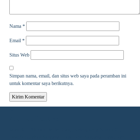
Nama
*
Email
*
Situs Web
Simpan nama, email, dan situs web saya pada peramban ini
untuk komentar saya berikutnya.
Alamat Redaksi
Jalan KH. Ahmad Dahlan Gang Kelengkeng Nomor 05,
Desa/Kelurahan Sangatta Utara, Kec. Sangatta Utara, Kab.