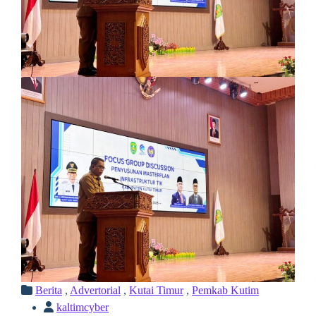
Berita
,
Advertorial
,
Kutai Timur
,
Pemkab Kutim
kaltimcyber