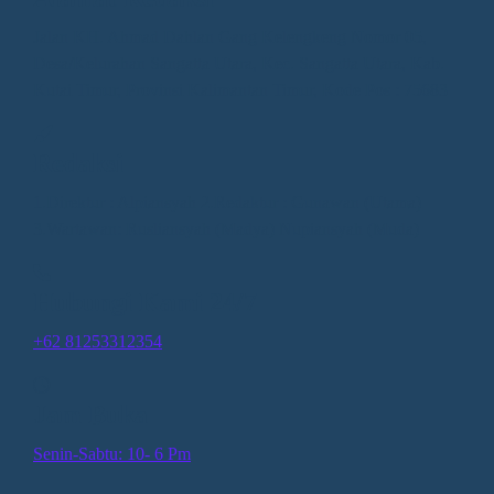
Jalan KH. Ahmad Dahlan Gang Kelengkeng Nomor 05,
Desa/Kelurahan Sangatta Utara, Kec. Sangatta Utara, Kab.
Kutai Timur, Provinsi Kalimantan Timur, Kode Pos : 75683
Redaksi
1.Direktur : Alpiansyah 2.Redaktur : Gunawan (Utama)
3.Wartawan: Rusliansyah (Madya) Nupiansyah (Muda)
Hubungi Kami 24/7
+62 81253312354
Jam Buka
Senin-Sabtu: 10- 6 Pm