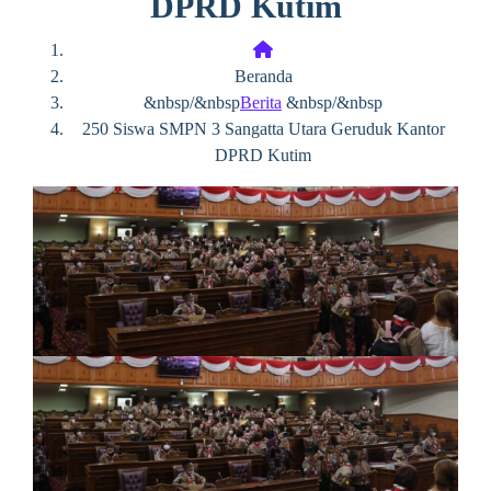
DPRD Kutim
Beranda
&nbsp/&nbsp
Berita
&nbsp/&nbsp
250 Siswa SMPN 3 Sangatta Utara Geruduk Kantor
DPRD Kutim