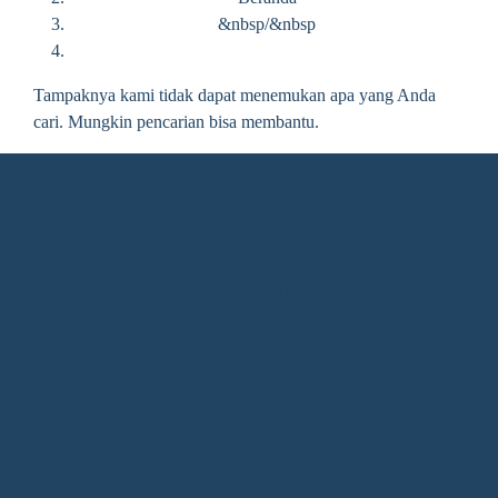
&nbsp/&nbsp
Tampaknya kami tidak dapat menemukan apa yang Anda
cari. Mungkin pencarian bisa membantu.
Alamat Redaksi
Jalan KH. Ahmad Dahlan Gang Kelengkeng Nomor 05,
Desa/Kelurahan Sangatta Utara, Kec. Sangatta Utara, Kab.
Kutai Timur, Provinsi Kalimantan Timur, Kode Pos : 75683
Redaksi
1.Direktur : Alpiansyah 2.Redaktur : Gunawan (Utama)
3.Wartawan: Rusliansyah (Madya) Nupiansyah (Muda)