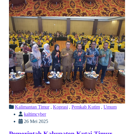
Kalimantan Timur
,
Koprasi
,
Pemkab Kutim
,
Umum
kaltimcyber
26 Mei 2025
Pemerintah Kabupaten Kutai Timur