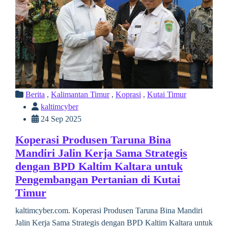
Berita
,
Kalimantan Timur
,
Koprasi
,
Kutai Timur
kaltimcyber
24 Sep 2025
Koperasi Produsen Taruna Bina
Mandiri Jalin Kerja Sama Strategis
dengan BPD Kaltim Kaltara untuk
Pengembangan Pertanian di Kutai
Timur
kaltimcyber.com. Koperasi Produsen Taruna Bina Mandiri
Jalin Kerja Sama Strategis dengan BPD Kaltim Kaltara untuk