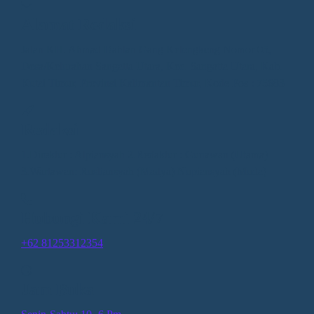
Alamat Redaksi
Jalan KH. Ahmad Dahlan Gang Kelengkeng Nomor 05,
Desa/Kelurahan Sangatta Utara, Kec. Sangatta Utara, Kab.
Kutai Timur, Provinsi Kalimantan Timur, Kode Pos : 75683
Redaksi
1.Direktur : Alpiansyah 2.Redaktur : Gunawan (Utama)
3.Wartawan: Rusliansyah (Madya) Nupiansyah (Muda)
Hubungi Kami 24/7
+62 81253312354
Jam Buka