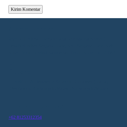
Alamat Redaksi
Jalan KH. Ahmad Dahlan Gang Kelengkeng Nomor 05,
Desa/Kelurahan Sangatta Utara, Kec. Sangatta Utara, Kab.
Kutai Timur, Provinsi Kalimantan Timur, Kode Pos : 75683
Redaksi
1.Direktur : Alpiansyah 2.Redaktur : Gunawan (Utama)
3.Wartawan: Rusliansyah (Madya) Nupiansyah (Muda)
Hubungi Kami 24/7
+62 81253312354