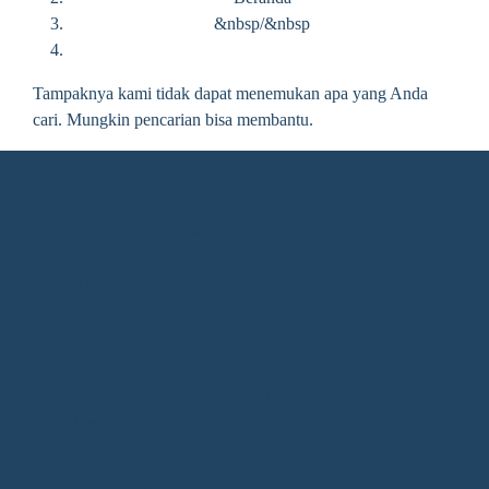
&nbsp/&nbsp
Tampaknya kami tidak dapat menemukan apa yang Anda
cari. Mungkin pencarian bisa membantu.
Alamat Redaksi
Jalan KH. Ahmad Dahlan Gang Kelengkeng Nomor 05,
Desa/Kelurahan Sangatta Utara, Kec. Sangatta Utara, Kab.
Kutai Timur, Provinsi Kalimantan Timur, Kode Pos : 75683
Redaksi
1.Direktur : Alpiansyah 2.Redaktur : Gunawan (Utama)
3.Wartawan: Rusliansyah (Madya) Nupiansyah (Muda)