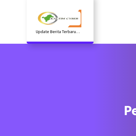
Lewati
ke
konten
Update Berita Terbaru
Kaltim
P