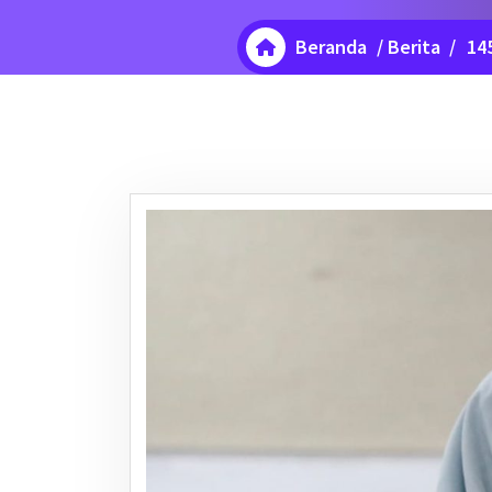
Beranda
/
Berita
/
14