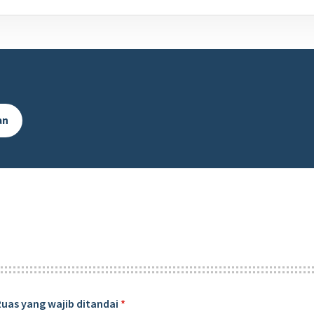
an
Ruas yang wajib ditandai
*